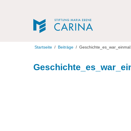
Direkt zur Navigation
Direkt zum Inhalt
Startseite
Beiträge
Geschichte_es_war_einmal.
Geschichte_es_war_ei