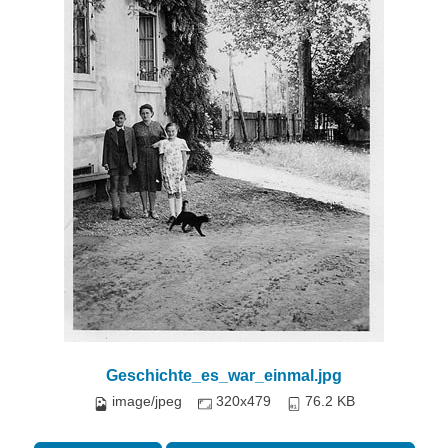
Geschichte_es_war_einmal.jpg
image/jpeg
320x479
76.2 KB