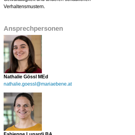
Verhaltensmustern.
Ansprechpersonen
Nathalie Gössl MEd
nathalie.goessl@mariaebene.at
Fabienne Lunardi BA