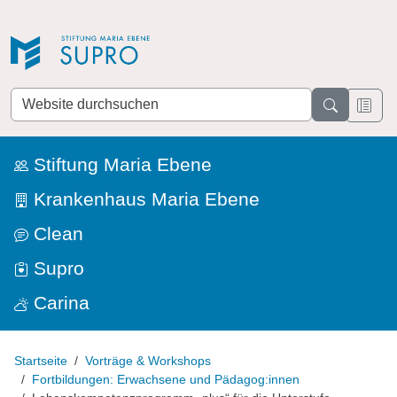
Direkt zur Navigation
Direkt zum Inhalt
Website
durchsuchen
Stiftung Maria Ebene
Krankenhaus Maria Ebene
Clean
Supro
Carina
Startseite
Vorträge & Workshops
Fortbildungen: Erwachsene und Pädagog:innen