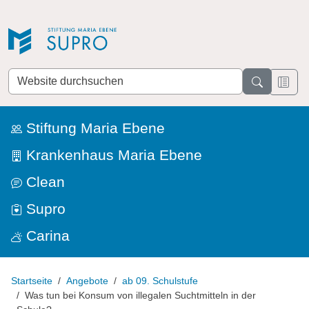
Direkt zur Navigation
Direkt zum Inhalt
Website
durchsuchen
Stiftung Maria Ebene
Krankenhaus Maria Ebene
Clean
Supro
Carina
Startseite
Angebote
ab 09. Schulstufe
Was tun bei Konsum von illegalen Suchtmitteln in der