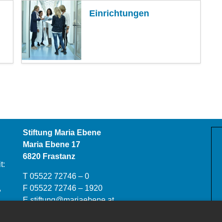
Einrichtungen
Stiftung Maria Ebene
Maria Ebene 17
6820 Frastanz
t:
T 05522 72746 – 0
,
F 05522 72746 – 1920
E
stiftung@mariaebene.at